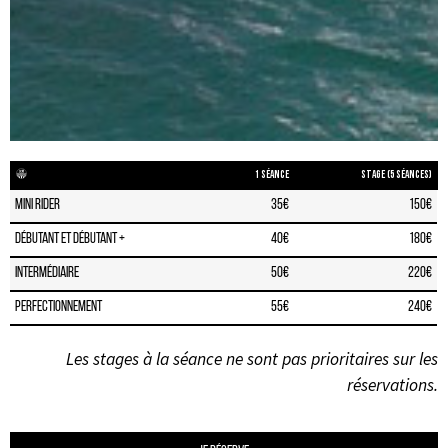
1 séance
Stage (5 séances)
Mini Rider
35€
150€
Débutant et débutant +
40€
180€
Intermédiaire
50€
220€
Perfectionnement
55€
240€
Les stages à la séance ne sont pas prioritaires sur les
réservations.