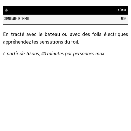
1 séance
simulateur de foil
90€
En tracté avec le bateau ou avec des foils électriques
appréhendez les sensations du foil.
A partir de 10 ans, 40 minutes par personnes max.
Je réserve
Cours à la carte
Le
cours particulier
est la solution idéale pour