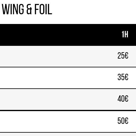
 Wing & Foil
1h
25€
35€
40€
50€