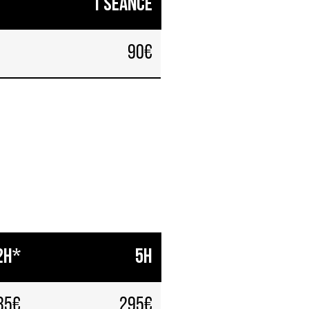
1 séance
90€
2h*
5h
35€
295€