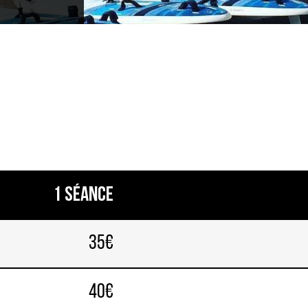
1 séance
35€
40€