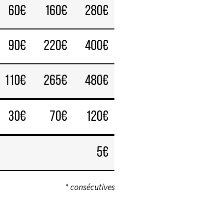
60€
160€
280€
90€
220€
400€
110€
265€
480€
30€
70€
120€
5€
* consécutives