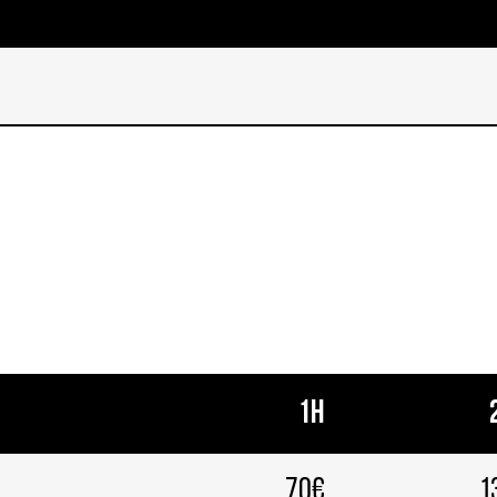
1h
70€
1