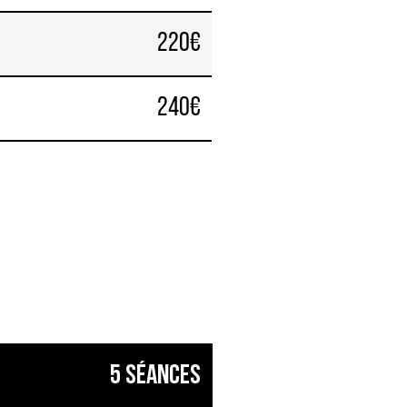
220€
240€
5 séances