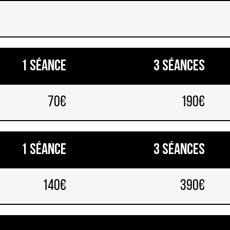
1 séance
3 séances
70€
190€
1 séance
3 séances
140€
390€