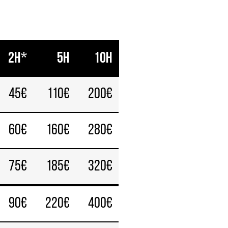
2h*
5h
10h
45€
110€
200€
60€
160€
280€
75€
185€
320€
90€
220€
400€