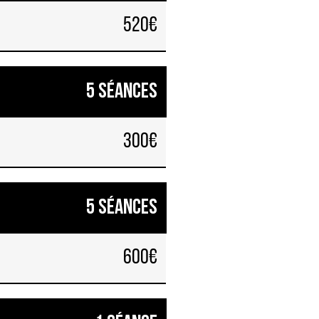
520€
5 séances
300€
5 séances
600€