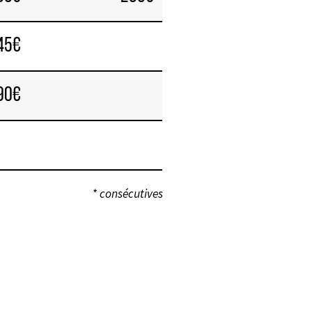
45€
90€
* consécutives