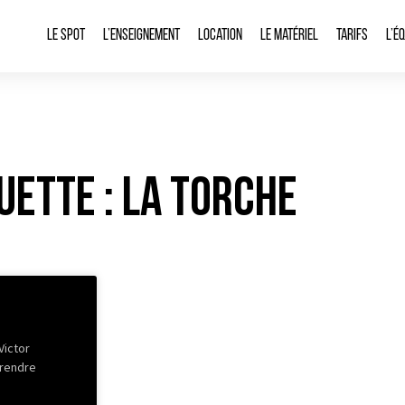
Le spot
L’enseignement
Location
Le matériel
Tarifs
L’é
uette : La Torche
Victor
prendre