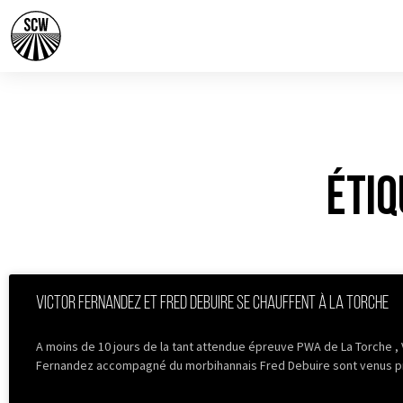
Étiq
Victor Fernandez et Fred Debuire se chauffent à La Torche
A moins de 10 jours de la tant attendue épreuve PWA de La Torche , 
Fernandez accompagné du morbihannais Fred Debuire sont venus 